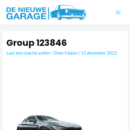
Ga
naar
MAI
de
inhoud
ME
Group 123846
Laat een reactie achter
/ Door
Fabian
/
15 december 2022