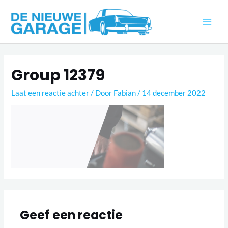
Ga
naar
MAI
de
inhoud
ME
Group 12379
Laat een reactie achter
/ Door
Fabian
/
14 december 2022
Geef een reactie