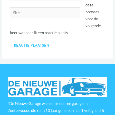
mail*
deze
Site
browser
voor de
volgende
keer wanneer ik een reactie plaats.
"De Nieuwe Garage was een moderne garage in
Zoeterwoude die ruim 10 jaar geholpen heeft veiligheid &